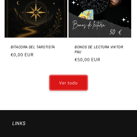
BITACORA DEL TAROTISTA
BONOS DE LECTURA VIKTOR
PAU
Precio
€0,00 EUR
Precio
€50,00 EUR
habitual
habitual
Ver todo
LINKS